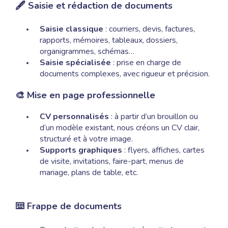
Saisie et rédaction de documents
🖋️
Carte de
correspondace
Saisie classique
: courriers, devis, factures,
Flyers
rapports, mémoires, tableaux, dossiers,
Brochure
organigrammes, schémas…
et livret
Saisie spécialisée
: prise en charge de
Grand Format
documents complexes, avec rigueur et précision.
Plan
Mise en page professionnelle
🎨
Patron de couture
Poster
CV personnalisés
: à partir d’un brouillon ou
Reliure
d’un modèle existant, nous créons un CV clair,
structuré et à votre image.
Supports graphiques
: flyers, affiches, cartes
Plastification
de visite, invitations, faire-part, menus de
- Peliculage
mariage, plans de table, etc.
Secrétariat
Frappe de documents
⌨️
Papeterie