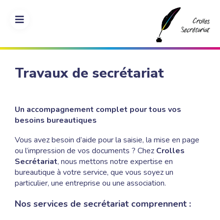
Travaux de secrétariat
Un accompagnement complet pour tous vos
Impression
besoins bureautiques
Photocopie
Vous avez besoin d’aide pour la saisie, la mise en page
Faire-
ou l’impression de vos documents ? Chez
Crolles
Part
Secrétariat
, nous mettons notre expertise en
Carte
bureautique à votre service, que vous soyez un
de
particulier, une entreprise ou une association.
visite
Papier à
Nos services de secrétariat comprennent :
lettre et
enveloppe
personalisé